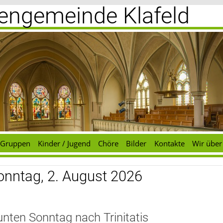
chengemeinde Klafeld
Gruppen
Kinder / Jugend
Chöre
Bilder
Kontakte
Wir über
Sonntag, 2. August 2026
unten Sonntag nach Trinitatis