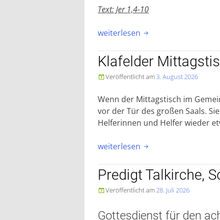
Text: Jer 1,4-10
„Predigt
weiterlesen

Talkirche,
Sonntag,
Klafelder Mittagsti
2.
Veröffentlicht am
3. August 2026

August
2026“
Wenn der Mittagstisch im Gemei
vor der Tür des großen Saals. S
Helferinnen und Helfer wieder e
„Klafelder
weiterlesen

Mittagstisch“
Predigt Talkirche, S
Veröffentlicht am
28. Juli 2026

Gottesdienst für den ac