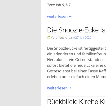
Text: Joh 9,1-7
„Predigt
weiterlesen

Talkirche,
Sonntag,
Die Snoozle-Ecke i
26.
Veröffentlicht am
27. Juli 2026

Juli
2026“
Die Snoozle-Ecke ist fertiggestell
einladenderen und familienfreu
Herzblut ist ein Ort entstanden,
sofort bietet die neue Ecke ein
Gottesdienst bei einer Tasse Ka
erleben oder einfach einen Mome
„Die
weiterlesen

Snoozle-
Ecke
Rückblick: Kirche K
ist