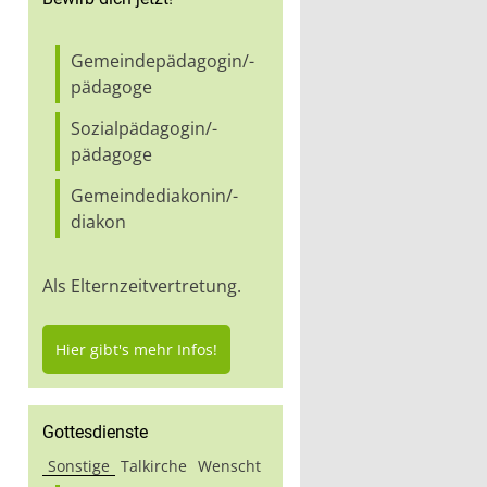
Gemeindepädagogin/-
pädagoge
Sozialpädagogin/-
pädagoge
Gemeindediakonin/-
diakon
Als Elternzeitvertretung.
Hier gibt's mehr Infos!
Gottesdienste
Sonstige
Talkirche
Wenscht