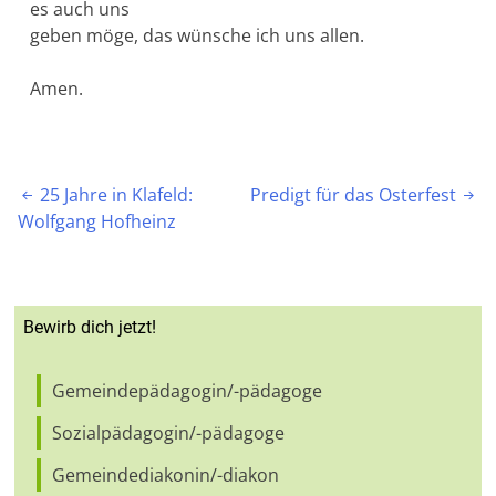
es auch uns
geben möge, das wünsche ich uns allen.
Amen.
Beitragsnavigation
25 Jahre in Klafeld:
Predigt für das Osterfest


Wolfgang Hofheinz
Bewirb dich jetzt!
Gemeindepädagogin/-pädagoge
Sozialpädagogin/-pädagoge
Gemeindediakonin/-diakon