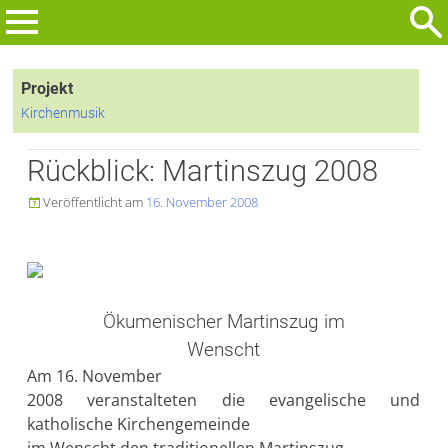
Zum
Inhalt
Suchen
springen
nach:
Projekt
Kirchenmusik
Rückblick: Martinszug 2008
Veröffentlicht am
16. November 2008

Ökumenischer Martinszug im
Wenscht
Am 16. November
2008 veranstalteten die evangelische und
katholische Kirchengemeinde
im Wenscht den traditionellen Martinszug.