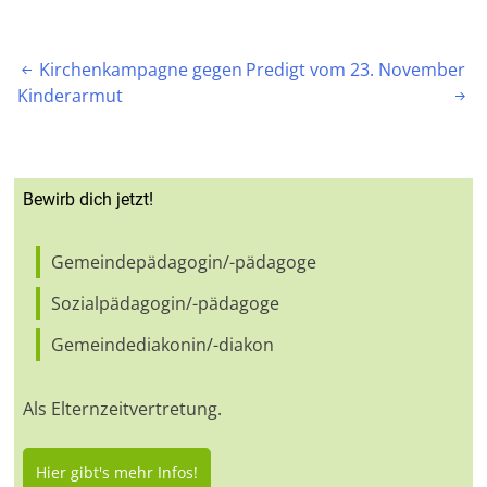
Beitragsnavigation
Kirchenkampagne gegen
Predigt vom 23. November

Kinderarmut

Bewirb dich jetzt!
Gemeindepädagogin/-pädagoge
Sozialpädagogin/-pädagoge
Gemeindediakonin/-diakon
Als Elternzeitvertretung.
Hier gibt's mehr Infos!