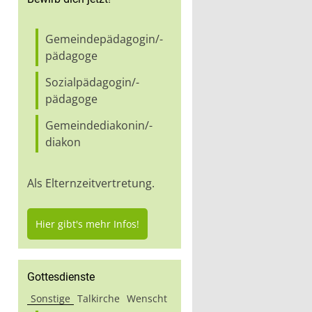
Gemeindepädagogin/-
pädagoge
Sozialpädagogin/-
pädagoge
Gemeindediakonin/-
diakon
Als Elternzeitvertretung.
Hier gibt's mehr Infos!
Gottesdienste
Sonstige
Talkirche
Wenscht