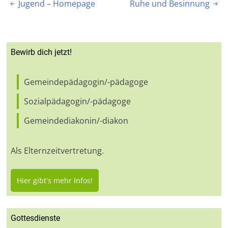
Beitragsnavigation
Jugend – Homepage
Ruhe und Besinnung


Bewirb dich jetzt!
Gemeindepädagogin/-pädagoge
Sozialpädagogin/-pädagoge
Gemeindediakonin/-diakon
Als Elternzeitvertretung.
Hier gibt's mehr Infos!
Gottesdienste