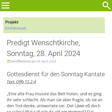
Zum
Inhalt
Suchen
springen
nach:
Projekt
Kirchenmusik
Predigt Wenschtkirche,
Sonntag, 28. April 2024
Veröffentlicht am
29. April 2024

Gottesdienst für den Sonntag Kantate
Text: Offb 15,2-4
„Eine alte Frau musste das Bett hüten, und es ging
ihr sehr schlecht. Als man sie aber fragte, ob sie an
den Tod denke, antwortete sie: ,Det Läwe eß doch
so schea! Wat sall ech da ald em Hemmel? Dat