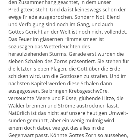
den Zusammen­hang geachtet, in dem unser
Predigttext steht. Und da ist keines­wegs schon der
ewige Friede ausgebrochen. Sondern Not, Elend
und Verfol­gung sind noch im Gang, und auch
Gottes Gericht an der Welt ist noch nicht vollendet.
Das Feuer im gläsernen Himmelsmeer ist
sozusagen das Wetterleuchten des
heraufziehenden Sturms. Gerade erst wurden die
sieben Schalen des Zorns präsentiert. Sie stehen für
die letzten sieben Plagen, die Gott über die Erde
schicken wird, um die Gottlosen zu strafen. Und im
nächsten Kapitel werden diese Scha­len dann
ausgegossen. Sie brin­gen Krebsgeschwüre,
verseuchte Meere und Flüsse, glühende Hitze, die
Wälder brennen und Ströme austrocknen lässt.
Natürlich ist das nicht auf unsere heutigen Umwelt­
sünden gemünzt, aber ein wenig mulmig wird
einem doch dabei, wie gut das alles in die
Gegenwart passt. Könnte Gottes Zorn so aussehen,