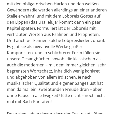
mit den obligatorischen Harfen und den weißen
Gewändern (die werden allerdings an einer ande­ren
Stelle erwähnt) und mit dem Lobpreis Gottes auf
den Lip­pen (das „Halleluja“ kommt dann ein paar
Kapitel später). Formu­liert ist der Lobpreis mit
vertrauten Worten aus Psalmen und Prophe­ten.
Und auch wir kennen sol­che Lobpreislieder zuhauf.
Es gibt sie als niveauvolle Werke großer
Komponisten, und in schlichterer Form füllen sie
unsere Gesangbücher, sowohl die klassi­schen als
auch die modernen – mit dem immer gleichen, sehr
begrenz­ten Wort­schatz, inhaltlich wenig konkret
und abgehoben von allem Irdischen. Je nach
musikalischer Qualität und eigener Sanges­lust hat
man da mal ein, zwei Stunden Freude dran – aber
ohne Pause in alle Ewig­keit? Bitte nicht – noch nicht
mal mit Bach-Kantaten!
Doch abgesehen davon, dass der Text nichts über