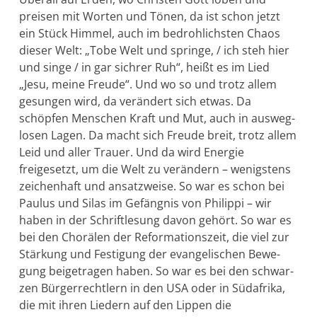
preisen mit Worten und Tönen, da ist schon jetzt
ein Stück Himmel, auch im bedroh­lichsten Chaos
dieser Welt: „Tobe Welt und springe, / ich steh hier
und singe / in gar sichrer Ruh“, heißt es im Lied
„Jesu, meine Freude“. Und wo so und trotz allem
gesungen wird, da verän­dert sich etwas. Da
schöpfen Menschen Kraft und Mut, auch in ausweg­
losen Lagen. Da macht sich Freude breit, trotz allem
Leid und aller Trauer. Und da wird Energie
freigesetzt, um die Welt zu verän­dern – wenigstens
zeichenhaft und ansatzweise. So war es schon bei
Paulus und Silas im Gefängnis von Philippi – wir
haben in der Schrift­­le­sung davon gehört. So war es
bei den Chorälen der Reformati­ons­zeit, die viel zur
Stärkung und Festigung der evangeli­schen Bewe­
gung beigetragen haben. So war es bei den schwar­
zen Bürger­recht­lern in den USA oder in Südafrika,
die mit ihren Liedern auf den Lip­pen die