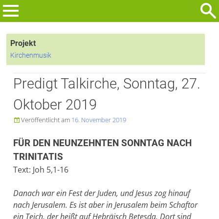
Zum
Inhalt
Suchen
springen
nach:
Projekt
Kirchenmusik
Predigt Talkirche, Sonntag, 27.
Oktober 2019
Veröffentlicht am
16. November 2019

FÜR DEN NEUNZEHNTEN SONNTAG NACH
TRINITATIS
Text: Joh 5,1-16
Danach war ein Fest der Juden, und Jesus zog hinauf
nach Jerusalem. Es ist aber in Jerusalem beim Schaftor
ein Teich, der heißt auf Hebrä­isch Betesda. Dort sind