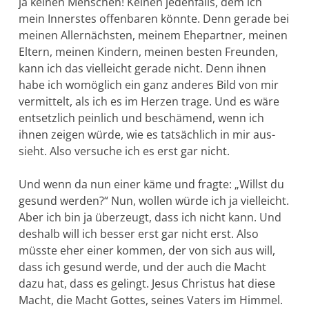
ja keinen Menschen! Keinen jedenfalls, dem ich
mein Innerstes offenbaren könnte. Denn gerade bei
meinen Allernächsten, meinem Ehepartner, meinen
Eltern, meinen Kindern, meinen besten Freun­den,
kann ich das vielleicht gerade nicht. Denn ihnen
habe ich womög­lich ein ganz anderes Bild von mir
vermittelt, als ich es im Herzen trage. Und es wäre
entsetzlich peinlich und beschä­mend, wenn ich
ihnen zeigen würde, wie es tatsächlich in mir aus­
sieht. Also versuche ich es erst gar nicht.
Und wenn da nun einer käme und fragte: „Willst du
gesund wer­den?“ Nun, wollen würde ich ja vielleicht.
Aber ich bin ja überzeugt, dass ich nicht kann. Und
deshalb will ich besser erst gar nicht erst. Also
müsste eher einer kommen, der von sich aus will,
dass ich ge­sund werde, und der auch die Macht
dazu hat, dass es gelingt. Jesus Christus hat diese
Macht, die Macht Gottes, seines Vaters im Him­mel.