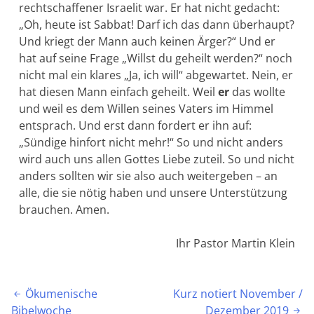
rechtschaffener Israelit war. Er hat nicht gedacht:
„Oh, heute ist Sabbat! Darf ich das dann überhaupt?
Und kriegt der Mann auch keinen Ärger?“ Und er
hat auf seine Frage „Willst du geheilt werden?“ noch
nicht mal ein klares „Ja, ich will“ abgewartet. Nein, er
hat diesen Mann einfach geheilt. Weil
er
das wollte
und weil es dem Willen seines Vaters im Himmel
ent­sprach. Und erst dann fordert er ihn auf:
„Sündige hinfort nicht mehr!“ So und nicht anders
wird auch uns allen Gottes Liebe zuteil. So und nicht
anders sollten wir sie also auch weitergeben – an
alle, die sie nötig haben und unsere Unterstützung
brauchen. Amen.
Ihr Pastor Martin Klein
Beitragsnavigation
Ökumenische
Kurz notiert November /

Bibelwoche
Dezember 2019
