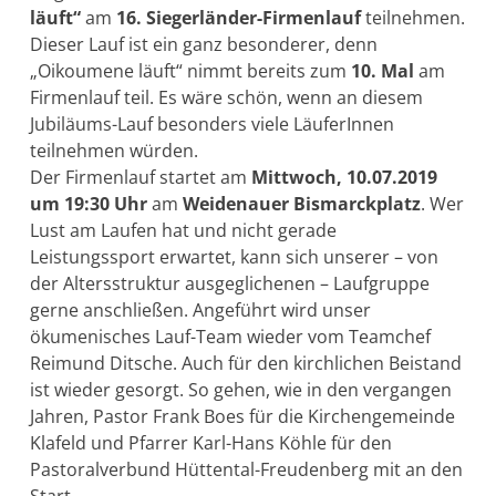
läuft“
am
16. Siegerländer-Firmenlauf
teilnehmen.
Dieser Lauf ist ein ganz besonderer, denn
„Oikoumene läuft“ nimmt bereits zum
10. Mal
am
Firmenlauf teil. Es wäre schön, wenn an diesem
Jubiläums-Lauf besonders viele LäuferInnen
teilnehmen würden.
Der Firmenlauf startet am
Mittwoch, 10.07.2019
um 19:30 Uhr
am
Weidenauer Bismarckplatz
. Wer
Lust am Laufen hat und nicht gerade
Leistungssport erwartet, kann sich unserer – von
der Altersstruktur ausgeglichenen – Laufgruppe
gerne anschließen. Angeführt wird unser
ökumenisches Lauf-Team wieder vom Teamchef
Reimund Ditsche. Auch für den kirchlichen Beistand
ist wieder gesorgt. So gehen, wie in den vergangen
Jahren, Pastor Frank Boes für die Kirchengemeinde
Klafeld und Pfarrer Karl-Hans Köhle für den
Pastoralverbund Hüttental-Freudenberg mit an den
Start.