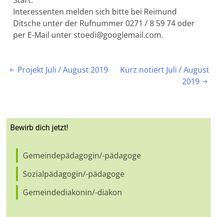
Interessenten melden sich bitte bei Reimund
Ditsche unter der Rufnummer 0271 / 8 59 74 oder
per E-Mail unter stoedi@googlemail.com.
Beitragsnavigation
Projekt Juli / August 2019
Kurz notiert Juli / August

2019

Bewirb dich jetzt!
Gemeindepädagogin/-pädagoge
Sozialpädagogin/-pädagoge
Gemeindediakonin/-diakon