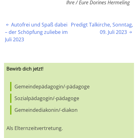
Ihre / Eure Dorines Hermeling
Beitragsnavigation
Autofrei und Spaß dabei
Predigt Talkirche, Sonntag,

– der Schöpfung zuliebe im
09. Juli 2023

Juli 2023
Bewirb dich jetzt!
Gemeindepädagogin/-pädagoge
Sozialpädagogin/-pädagoge
Gemeindediakonin/-diakon
Als Elternzeitvertretung.