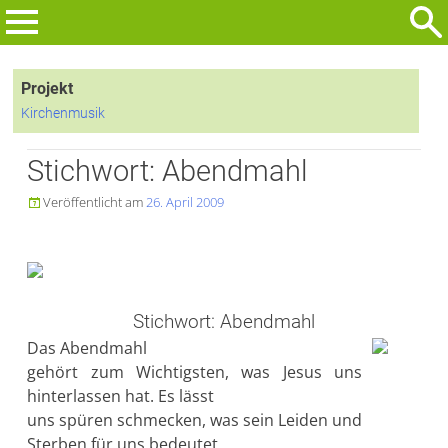
Zum
Inhalt
Suchen
springen
nach:
Projekt
Kirchenmusik
Stichwort: Abendmahl
Veröffentlicht am
26. April 2009

Stichwort: Abendmahl
Das Abendmahl
gehört zum Wichtigsten, was Jesus uns
hinterlassen hat. Es lässt
uns spüren schmecken, was sein Leiden und
Sterben für uns bedeutet