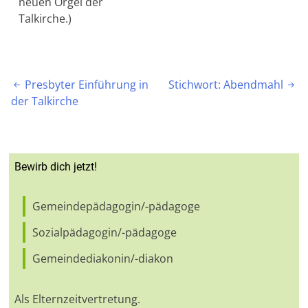
neuen Orgel der
Talkirche.)
Beitragsnavigation
Presbyter Einführung in
Stichwort: Abendmahl


der Talkirche
Bewirb dich jetzt!
Gemeindepädagogin/-pädagoge
Sozialpädagogin/-pädagoge
Gemeindediakonin/-diakon
Als Elternzeitvertretung.