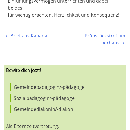
Einfühlungsvermögen unterrichten und dabei
beides
für wichtig erachten, Herzlichkeit und Konsequenz!
Beitragsnavigation
Brief aus Kanada
Frühstückstreff im

Lutherhaus

Bewirb dich jetzt!
Gemeindepädagogin/-pädagoge
Sozialpädagogin/-pädagoge
Gemeindediakonin/-diakon
Als Elternzeitvertretung.