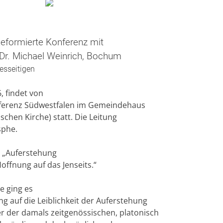
eformierte Konferenz mit
 Dr. Michael Weinrich, Bochum
esseitigen
 findet von
onferenz Südwestfalen im Gemeindehaus
chen Kirche) statt. Die Leitung
sphe.
: „Auferstehung
offnung auf das Jenseits.“
e ging es
g auf die Leiblichkeit der Auferstehung
r der damals zeitgenössischen, platonisch