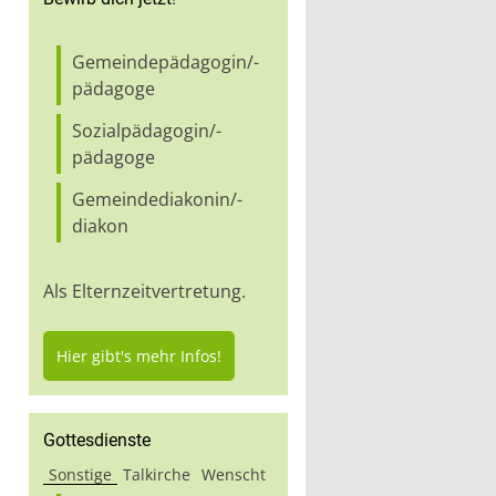
Gemeindepädagogin/-
pädagoge
Sozialpädagogin/-
pädagoge
Gemeindediakonin/-
diakon
Als Elternzeitvertretung.
Hier gibt's mehr Infos!
Gottesdienste
Sonstige
Talkirche
Wenscht