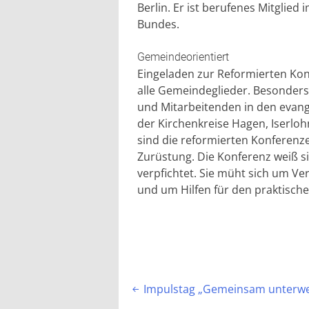
Berlin. Er ist berufenes Mitgli
Bundes.
Gemeindeorientiert
Eingeladen zur Reformierten Kon
alle Gemeindeglieder. Besonders
und Mitarbeitenden in den evan
der Kirchenkreise Hagen, Iserloh
sind die reformierten Konferenzen
Zurüstung. Die Konferenz weiß s
verpfichtet. Sie müht sich um Ver
und um Hilfen für den praktisch
Beitragsnavigation
Impulstag „Gemeinsam unterw
