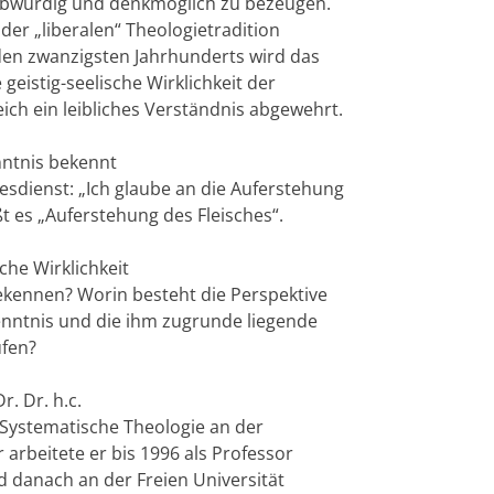
aubwürdig und denkmöglich zu bezeugen.
der „liberalen“ Theologietradition
n zwanzigsten Jahrhunderts wird das
geistig-seelische Wirklichkeit der
ich ein leibliches Verständnis abgewehrt.
ntnis bekennt
esdienst: „Ich glaube an die Auferstehung
ßt es „Auferstehung des Fleisches“.
iche Wirklichkeit
ekennen? Worin besteht die Perspektive
kenntnis und die ihm zugrunde liegende
ufen?
r. Dr. h.c.
 Systematische Theologie an der
arbeitete er bis 1996 als Professor
d danach an der Freien Universität