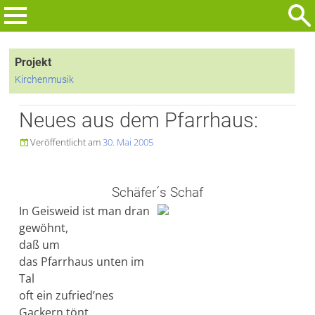
Zum
Inhalt
Suchen
springen
nach:
Projekt
Kirchenmusik
Neues aus dem Pfarrhaus:
Veröffentlicht am
30. Mai 2005

Schäfer´s Schaf
In Geisweid ist man dran
gewöhnt,
daß um
das Pfarrhaus unten im
Tal
oft ein zufried’nes
Gackern tönt,