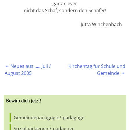
ganz clever
nicht das Schaf, sondern den Schäfer!
Jutta Winchenbach
Beitragsnavigation
Neues aus…….Juli /
Kirchentag für Schule und

August 2005
Gemeinde

Bewirb dich jetzt!
Gemeindepädagogin/-pädagoge
Sozialpädagogin/-pädagoge