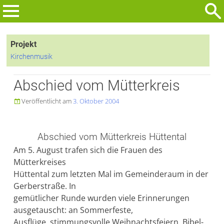
Zum
Inhalt
Suchen
springen
nach:
Projekt
Kirchenmusik
Abschied vom Mütterkreis
Veröffentlicht am
3. Oktober 2004

Abschied vom Mütterkreis Hüttental
Am 5. August trafen sich die Frauen des
Mütterkreises
Hüttental zum letzten Mal im Gemeinderaum in der
Gerberstraße. In
gemütlicher Runde wurden viele Erinnerungen
ausgetauscht: an Sommerfeste,
Ausflüge, stimmungsvolle Weihnachtsfeiern, Bibel-