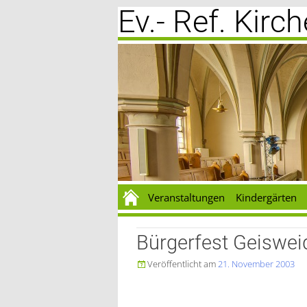
Ev.- Ref. Kir
Zum
Inhalt
springen
Veranstaltungen
Kindergärten
Bürgerfest Geiswei
Veröffentlicht am
21. November 2003
