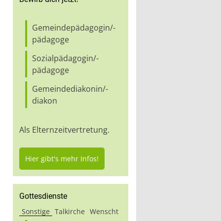
Gemeindepädagogin/-
pädagoge
Sozialpädagogin/-
pädagoge
Gemeindediakonin/-
diakon
Als Elternzeitvertretung.
Hier gibt's mehr Infos!
Gottesdienste
Sonstige
Talkirche
Wenscht