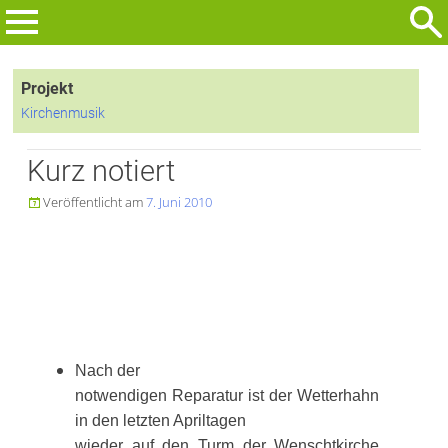
Zum
Inhalt
Suchen
springen
nach:
Projekt
Kirchenmusik
Kurz notiert
Veröffentlicht am
7. Juni 2010

Nach der
notwendigen Reparatur ist der Wetterhahn
in den letzten Apriltagen
wieder auf den Turm der Wenschtkirche