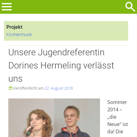
Zum
Inhalt
Suchen
springen
nach:
Projekt
Kirchenmusik
Unsere Jugendreferentin
Dorines Hermeling verlässt
uns
Veröffentlicht am
22. August 2018

Sommer
2014 –
„die
Neue“ ist
da! Die