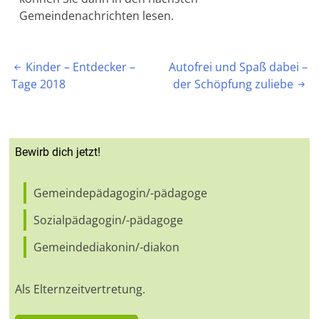
Gemeindenachrichten lesen.
Beitragsnavigation
Kinder – Entdecker –
Autofrei und Spaß dabei –

Tage 2018
der Schöpfung zuliebe

Bewirb dich jetzt!
Gemeindepädagogin/-pädagoge
Sozialpädagogin/-pädagoge
Gemeindediakonin/-diakon
Als Elternzeitvertretung.