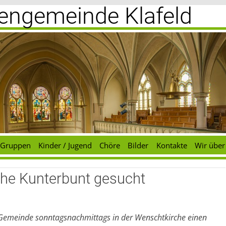
chengemeinde Klafeld
Gruppen
Kinder / Jugend
Chöre
Bilder
Kontakte
Wir über
rche Kunterbunt gesucht
r Gemeinde sonntags
n
achmittags in der Wenschtkirche einen