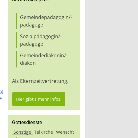
Gemeindepädagogin/-
pädagoge
Sozialpädagogin/-
pädagoge
Gemeindediakonin/-
diakon
Als Elternzeitvertretung.
ng

Hier gibt's mehr Infos!
Gottesdienste
Sonstige
Talkirche
Wenscht