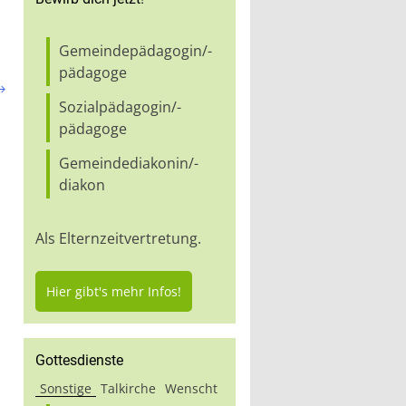
Gemeindepädagogin/-
pädagoge

Sozialpädagogin/-
pädagoge
Gemeindediakonin/-
diakon
Als Elternzeitvertretung.
Hier gibt's mehr Infos!
Gottesdienste
Sonstige
Talkirche
Wenscht