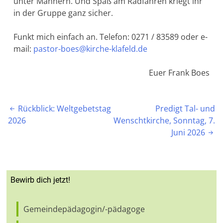
unter Männern. Und Spaß am Radfahren kriegt ihr
in der Gruppe ganz sicher.
Funkt mich einfach an. Telefon: 0271 / 83589 oder e-
mail:
pastor-boes@kirche-klafeld.de
Euer Frank Boes
Beitragsnavigation
Rückblick: Weltgebetstag
Predigt Tal- und

2026
Wenschtkirche, Sonntag, 7.
Juni 2026

Bewirb dich jetzt!
Gemeindepädagogin/-pädagoge