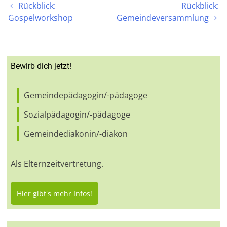
Beitragsnavigation
Rückblick:
Rückblick:

Gospelworkshop
Gemeindeversammlung

Bewirb dich jetzt!
Gemeindepädagogin/-pädagoge
Sozialpädagogin/-pädagoge
Gemeindediakonin/-diakon
Als Elternzeitvertretung.
Hier gibt's mehr Infos!