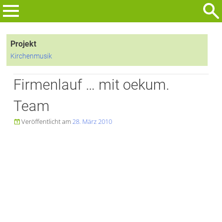
Zum
Inhalt
Suchen
springen
nach:
Projekt
Kirchenmusik
Firmenlauf … mit oekum.
Team
Veröffentlicht am
28. März 2010
