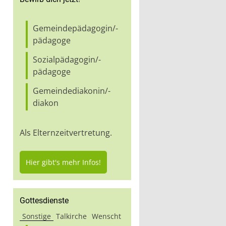
Gemeindepädagogin/-
pädagoge
Sozialpädagogin/-
pädagoge
Gemeindediakonin/-
diakon
Als Elternzeitvertretung.
Hier gibt's mehr Infos!
Gottesdienste
Sonstige
Talkirche
Wenscht