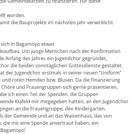
e Gemeindearbeit zu finanzieren. Für diese
ellt worden.
mit die Bauprojekte im nächsten jahr verwirklicht
 sich in Bagamoyo etwas
deaufbau. Um junge Menschen nach der Konfirmation
e Anfang des Jahres ein Jugendchor gegründet,
hor die beiden sonntäglichen Gottesdienste gestaltet.
rat der Jugendchor erstmals in seiner neuen “Uniform”
n und roten Hemden bzw. Blusen. Da die Finanzierung
er Chöre und Frauengruppen sich gerne präsentieren,
abe ich einen Teil der Spenden, die Gruppen
einde Klafeld mir mitgegeben hatten, an den Jugendchor
 gingen an die Frauengruppe, den Kindergarten,
ds der Gemeinde und an das Waisenhaus, das von
en, die mir eine Spende anvertraut haben, ein
s Bagamoyo!