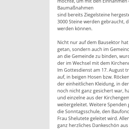
möchte, um mit den Einnahmen di
Baumaßnahmen
sind bereits Ziegelsteine hergest
3000 Steine werden gebraucht, da
werden können.
Nicht nur auf dem Bausektor hat
getan, sondern auch im Gemein
an die Gemeinde zu binden, wurd
der im Wechsel mit dem Kirchenc
Im Gottesdienst am 17. August t
auf, in beigen Hosen bzw. Röcke
der einheitlichen Kleidung, in d
noch nicht ganz gesichert war, h
und einzelne aus der Kirchengem
weitergeleitet. Weitere Spenden
die Sonntagsschule, den Baufon
Frau Shelutete geleitet wird. All
ganz herzliches Dankeschön au