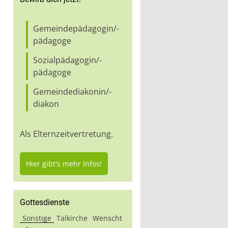
Gemeindepädagogin/-
pädagoge
Sozialpädagogin/-
pädagoge
Gemeindediakonin/-
diakon
Als Elternzeitvertretung.
Hier gibt's mehr Infos!
Gottesdienste
Sonstige
Talkirche
Wenscht