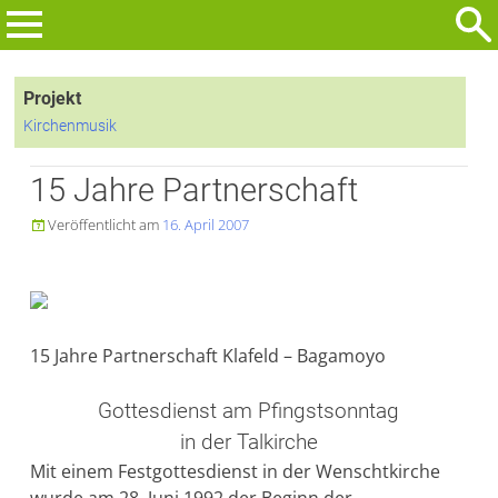
Zum
Inhalt
Suchen
springen
nach:
Projekt
Kirchenmusik
15 Jahre Partnerschaft
Veröffentlicht am
16. April 2007

15 Jahre Partnerschaft Klafeld – Bagamoyo
Gottesdienst am Pfingstsonntag
in der Talkirche
Mit einem Festgottesdienst in der Wenschtkirche
wurde am 28. Juni 1992 der Beginn der