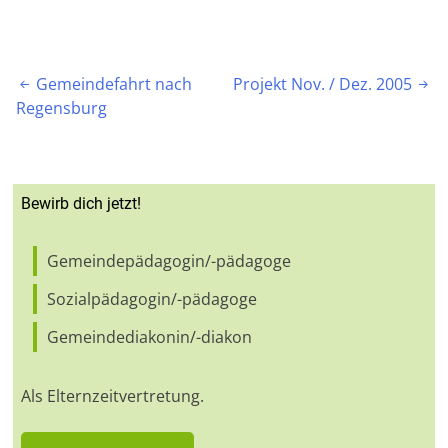
Beitragsnavigation
Gemeindefahrt nach
Projekt Nov. / Dez. 2005


Regensburg
Bewirb dich jetzt!
Gemeindepädagogin/-pädagoge
Sozialpädagogin/-pädagoge
Gemeindediakonin/-diakon
Als Elternzeitvertretung.