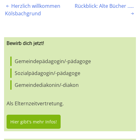
Beitragsnavigation
Herzlich willkommen
Rückblick: Alte Bücher …..

Kölsbachgrund

Bewirb dich jetzt!
Gemeindepädagogin/-pädagoge
Sozialpädagogin/-pädagoge
Gemeindediakonin/-diakon
Als Elternzeitvertretung.
Hier gibt's mehr Infos!