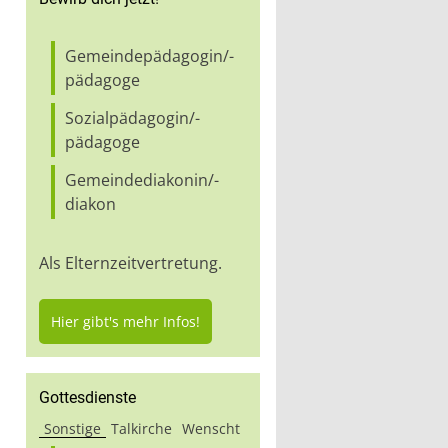
Gemeindepädagogin/-
pädagoge
Sozialpädagogin/-
pädagoge
Gemeindediakonin/-
diakon
Als Elternzeitvertretung.
Hier gibt's mehr Infos!
Gottesdienste
Sonstige
Talkirche
Wenscht