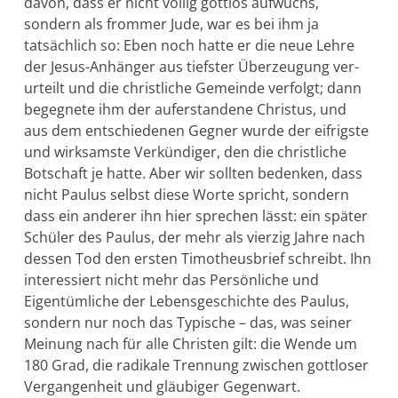
davon, dass er nicht völlig gottlos aufwuchs,
sondern als frommer Jude, war es bei ihm ja
tatsächlich so: Eben noch hatte er die neue Lehre
der Jesus-Anhänger aus tiefster Überzeugung ver­
urteilt und die christliche Gemeinde verfolgt; dann
begegnete ihm der auferstandene Christus, und
aus dem entschiede­nen Gegner wurde der eifrigste
und wirksamste Verkündiger, den die christli­che
Bot­schaft je hatte. Aber wir sollten bedenken, dass
nicht Paulus selbst diese Worte spricht, sondern
dass ein anderer ihn hier sprechen lässt: ein später
Schüler des Paulus, der mehr als vierzig Jahre nach
dessen Tod den ersten Timotheusbrief schreibt. Ihn
inte­ressiert nicht mehr das Persönliche und
Eigentümliche der Lebensge­schichte des Paulus,
son­dern nur noch das Typische – das, was seiner
Meinung nach für alle Christen gilt: die Wende um
180 Grad, die radikale Trennung zwi­schen gottloser
Vergangenheit und gläubiger Gegen­wart.