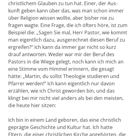
christlichem Glauben zu tun hat. Einer, der Aus­
kunft geben kann über das, was man schon immer
über Religion wis­sen wollte, aber bisher nie zu
fragen wagte. Eine Frage, die ich öfters höre, ist zum
Beispiel die: „Sagen Sie mal, Herr Pastor, wie kommt
man eigentlich dazu, ausgerech­net die­sen Beruf zu
er­greifen?“ Ich kann da immer gar nicht so kurz
drauf antworten. We­der war mir der Beruf des
Pastors in die Wiege gelegt, noch kann ich mich an
eine Stimme vom Himmel erinnern, die ge­sagt
hätte: „Mar­tin, du sollst Theologie studieren und
Pfarrer wer­den!“ Ich kann ei­gentlich nur davon
erzählen, wie ich Christ gewor­den bin, und das
klingt bei mir nicht viel anders als bei den meisten,
die heute hier sitzen:
Ich bin in einem Land geboren, das eine christlich
geprägte Ge­schichte und Kultur hat. Ich hatte
Eltern, die einer christlichen Kirche angehörten, die