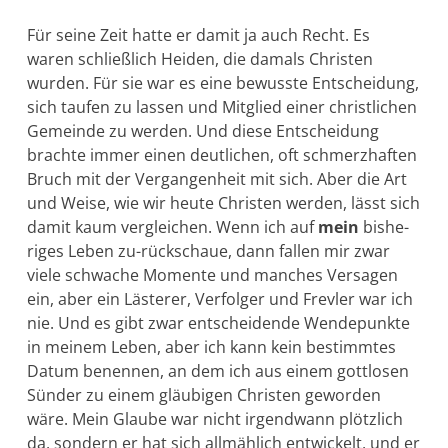
Für seine Zeit hatte er damit ja auch Recht. Es
waren schließlich Hei­den, die damals Christen
wurden. Für sie war es eine bewusste Ent­scheidung,
sich taufen zu lassen und Mitglied einer christlichen
Ge­meinde zu werden. Und diese Entscheidung
brachte immer einen deutlichen, oft schmerzhaften
Bruch mit der Ver­gangenheit mit sich. Aber die Art
und Weise, wie wir heute Christen werden, lässt sich
damit kaum vergleichen. Wenn ich auf
mein
bishe­
riges Leben zu-rückschaue, dann fallen mir zwar
viele schwache Momente und man­ches Versagen
ein, aber ein Läste­rer, Verfolger und Frevler war ich
nie. Und es gibt zwar ent­schei­dende Wendepunkte
in meinem Leben, aber ich kann kein be­stimmtes
Datum benennen, an dem ich aus ei­nem gottlo­sen
Sünder zu ei­nem gläubigen Christen geworden
wäre. Mein Glaube war nicht ir­gendwann plötzlich
da, sondern er hat sich all­mählich entwickelt, und er