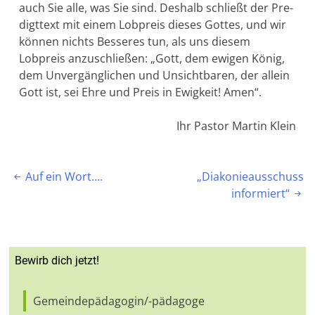
auch Sie alle, was Sie sind. Deshalb schließt der Pre­
digt­text mit einem Lobpreis dieses Gottes, und wir
können nichts Besse­res tun, als uns diesem
Lobpreis anzuschließen: „Gott, dem ewigen Kö­nig,
dem Unvergänglichen und Unsichtbaren, der allein
Gott ist, sei Ehre und Preis in Ewigkeit! Amen“.
Ihr Pastor Martin Klein
Beitragsnavigation
Auf ein Wort….
„Diakonieausschuss

informiert“

Bewirb dich jetzt!
Gemeindepädagogin/-pädagoge