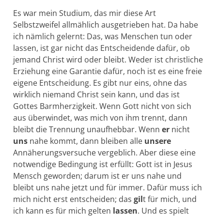
Es war mein Studium, das mir diese Art
Selbstzweifel allmählich aus­getrieben hat. Da habe
ich nämlich gelernt: Das, was Menschen tun oder
lassen, ist gar nicht das Entscheidende dafür, ob
jemand Christ wird oder bleibt. Weder ist christliche
Erziehung eine Garantie dafür, noch ist es eine freie
eigene Entscheidung. Es gibt nur eins, ohne das
wirklich nie­mand Christ sein kann, und das ist
Gottes Barmherzigkeit. Wenn Gott nicht von sich
aus überwindet, was mich von ihm trennt, dann
bleibt die Trennung unaufhebbar. Wenn
er
nicht
uns
nahe kommt, dann bleiben alle
unsere
Annäherungsversu­che vergeblich. Aber diese eine
notwendige Bedingung ist erfüllt: Gott ist in Jesus
Mensch ge­worden; darum ist er uns nahe und
bleibt uns nahe jetzt und für im­mer. Dafür muss ich
mich nicht erst ent­scheiden; das
gil
t für mich, und
ich kann es für mich gelten
lassen
. Und es spielt