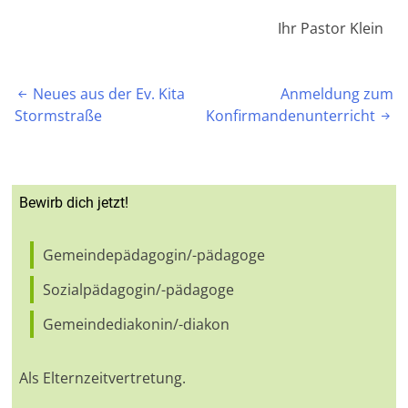
Ihr Pastor Klein
Beitragsnavigation
Neues aus der Ev. Kita
Anmeldung zum

Stormstraße
Konfirmandenunterricht

Bewirb dich jetzt!
Gemeindepädagogin/-pädagoge
Sozialpädagogin/-pädagoge
Gemeindediakonin/-diakon
Als Elternzeitvertretung.