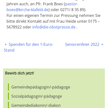
Jahren auch, an Pfr. Frank Boes (
pastor-
boes@kirche-klafeld.de
) oder 0271/ 8 35 89).
Für einen eigenen Termin zur Pressung nehmen Sie
bitte direkt Kontakt auf mit Frau Heide unter 0175 –
5678922 oder
info@die-obstpresse.de
.
Beitragsnavigation
Spenden für den 1-Euro-
Seniorenfeier 2022


Stand
Bewirb dich jetzt!
Gemeindepädagogin/-pädagoge
Sozialpädagogin/-pädagoge
Gemeindediakonin/-diakon