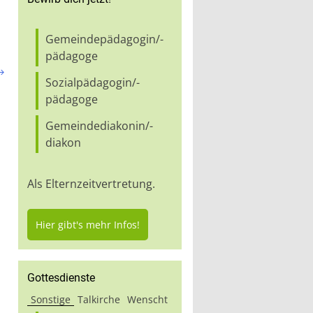
Gemeindepädagogin/-
pädagoge

Sozialpädagogin/-
pädagoge
Gemeindediakonin/-
diakon
Als Elternzeitvertretung.
Hier gibt's mehr Infos!
Gottesdienste
Sonstige
Talkirche
Wenscht