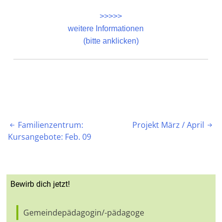
>>>>>
weitere Informationen
(bitte anklicken)
Beitragsnavigation
Familienzentrum:
Projekt März / April


Kursangebote: Feb. 09
Bewirb dich jetzt!
Gemeindepädagogin/-pädagoge