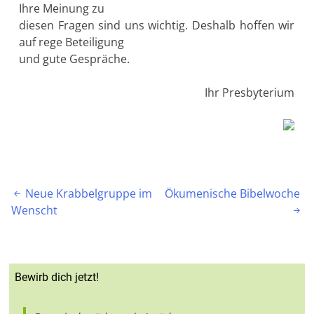
Ihre Meinung zu
diesen Fragen sind uns wichtig. Deshalb hoffen wir
auf rege Beteiligung
und gute Gespräche.
Ihr Presbyterium
Beitragsnavigation
Neue Krabbelgruppe im
Ökumenische Bibelwoche

Wenscht

Bewirb dich jetzt!